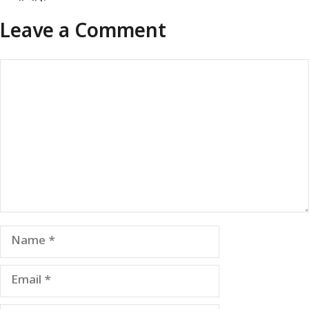
Leave a Comment
Comment
Name
Email