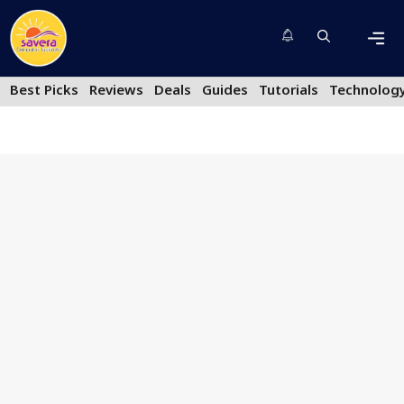
Skip
to
content
Men
Best Picks
Reviews
Deals
Guides
Tutorials
Technolog