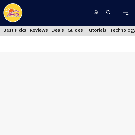
Skip
to
content
Men
Best Picks
Reviews
Deals
Guides
Tutorials
Technolog