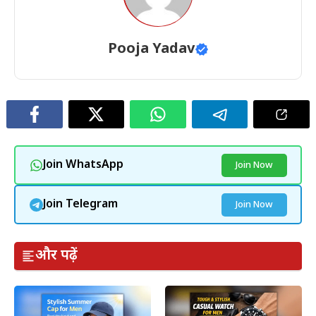
Pooja Yadav
Join WhatsApp
Join Now
Join Telegram
Join Now
और पढ़ें