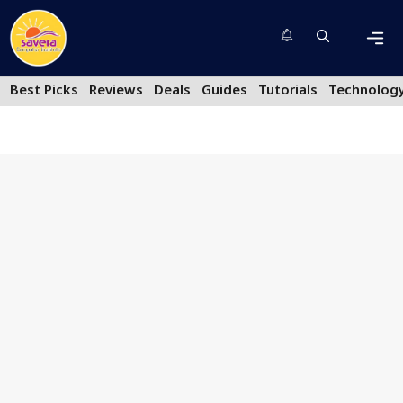
Skip
to
content
Men
Best Picks
Reviews
Deals
Guides
Tutorials
Technolog