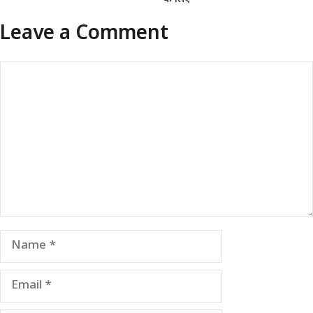
Leave a Comment
Comment
Name
Email