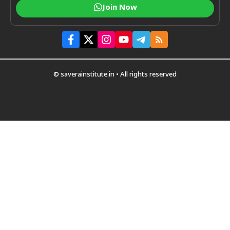
Join Now
© saverainstitute.in • All rights reserved