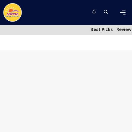
Skip
to
content
Men
Best Picks
Review