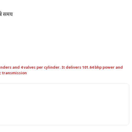
ंबे समय
inders and 4 valves per cylinder . It delivers 101.64 bhp power and
c transmission