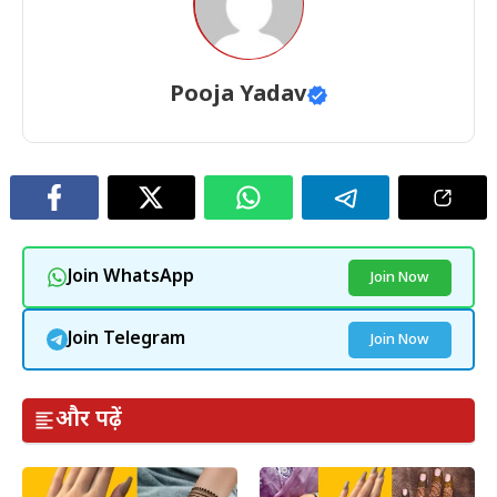
Pooja Yadav
Join WhatsApp
Join Now
Join Telegram
Join Now
और पढ़ें