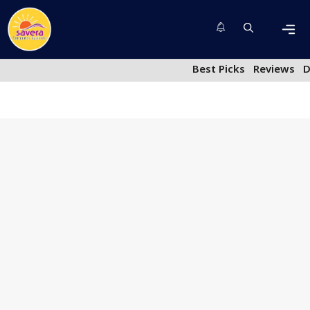
Skip
to
content
Men
Best Picks
Reviews
D