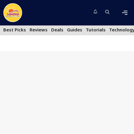
Skip
to
content
Men
Best Picks
Reviews
Deals
Guides
Tutorials
Technolog