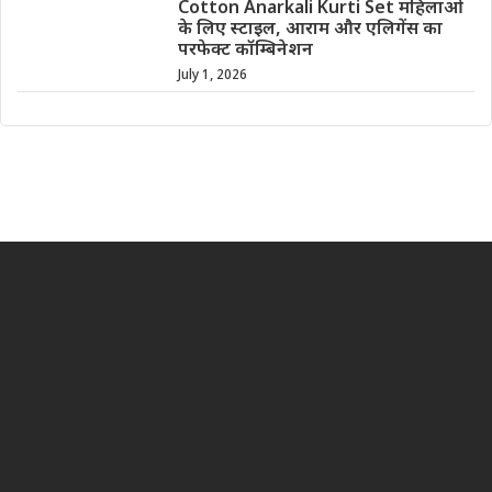
July 1, 2026
भारत का विश्वसनीय हिंदी ब्लॉग प्लेटफॉर्म, जहाँ आपको टेक्नोलॉजी, प्रोडक्ट
रिव्यू और उपयोगी गाइड्स से जुड़ी सटीक और अपडेटेड जानकारी मिलती है।
हमारा उद्देश्य सरल भाषा में सही जानकारी देना और बेस्ट प्रोडक्ट चुनने में
आपकी मदद करना है।