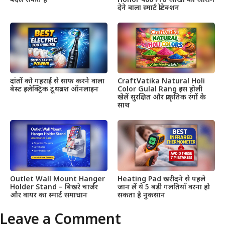
बदल सकते हैं
Honor 400 Pro आंखों को आराम
देने वाला स्मार्ट प्रोटेक्शन
दांतों को गहराई से साफ करने वाला
CraftVatika Natural Holi
बेस्ट इलेक्ट्रिक टूथब्रश ऑनलाइन
Color Gulal Rang इस होली
खेलें सुरक्षित और प्राकृतिक रंगों के
साथ
Outlet Wall Mount Hanger
Heating Pad खरीदने से पहले
Holder Stand – बिखरे चार्जर
जान लें ये 5 बड़ी गलतियाँ वरना हो
और वायर का स्मार्ट समाधान
सकता है नुकसान
Leave a Comment