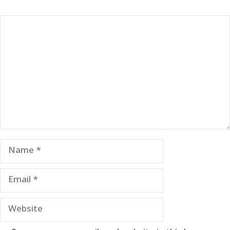
Comment
Name
Email
Website