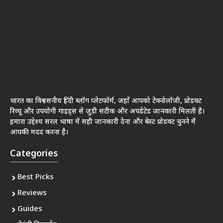
Categories
Best Picks
Reviews
Guides
मेहंदी डिजाईन
Quakes Links
About Us
Contact Us
Disclaimer
Privacy Policy
Terms & Conditions
Follow Us