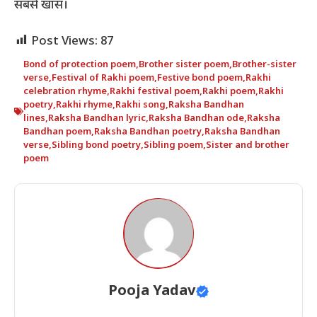
सबसे खास।
Post Views:
87
Bond of protection poem
,
Brother sister poem
,
Brother-sister
verse
,
Festival of Rakhi poem
,
Festive bond poem
,
Rakhi
celebration rhyme
,
Rakhi festival poem
,
Rakhi poem
,
Rakhi
poetry
,
Rakhi rhyme
,
Rakhi song
,
Raksha Bandhan
lines
,
Raksha Bandhan lyric
,
Raksha Bandhan ode
,
Raksha
Bandhan poem
,
Raksha Bandhan poetry
,
Raksha Bandhan
verse
,
Sibling bond poetry
,
Sibling poem
,
Sister and brother
poem
Pooja Yadav