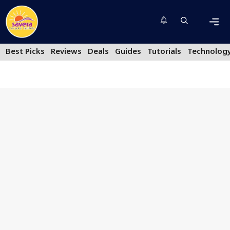
Skip
to
content
Men
Best Picks
Reviews
Deals
Guides
Tutorials
Technolog