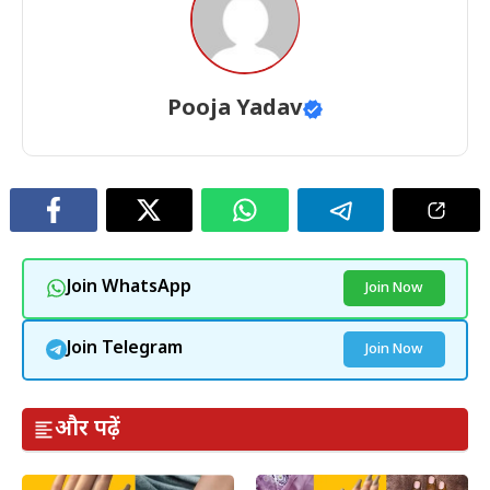
Pooja Yadav
Join WhatsApp
Join Now
Join Telegram
Join Now
और पढ़ें