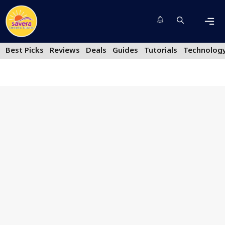
Skip
to
content
Men
Best Picks
Reviews
Deals
Guides
Tutorials
Technolog