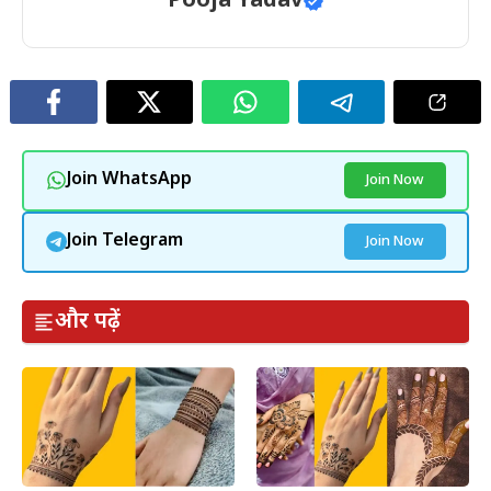
Pooja Yadav
Join WhatsApp
Join Now
Join Telegram
Join Now
और पढ़ें