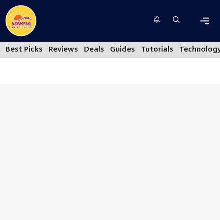
Skip
to
content
Men
Best Picks
Reviews
Deals
Guides
Tutorials
Technolog