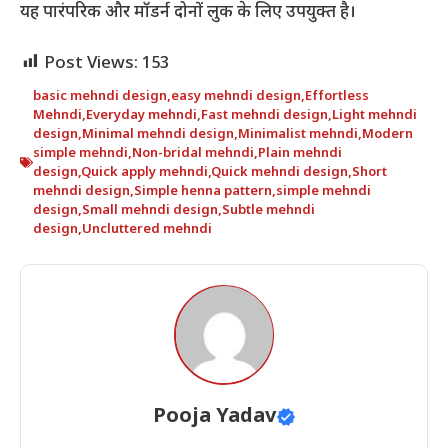
यह पारंपरिक और मॉडर्न दोनों लुक के लिए उपयुक्त है।
Post Views:
153
basic mehndi design
,
easy mehndi design
,
Effortless
Mehndi
,
Everyday mehndi
,
Fast mehndi design
,
Light mehndi
design
,
Minimal mehndi design
,
Minimalist mehndi
,
Modern
simple mehndi
,
Non-bridal mehndi
,
Plain mehndi
design
,
Quick apply mehndi
,
Quick mehndi design
,
Short
mehndi design
,
Simple henna pattern
,
simple mehndi
design
,
Small mehndi design
,
Subtle mehndi
design
,
Uncluttered mehndi
Pooja Yadav