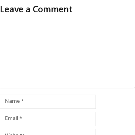
Leave a Comment
Comment
Name
Email
Website