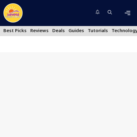
Skip
to
content
Men
Best Picks
Reviews
Deals
Guides
Tutorials
Technolog