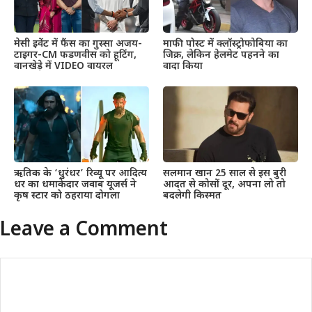
मेसी इवेंट में फैंस का गुस्सा अजय-
माफी पोस्ट में क्लॉस्ट्रोफोबिया का
टाइगर-CM फडणवीस को हूटिंग,
जिक्र, लेकिन हेलमेट पहनने का
वानखेड़े में VIDEO वायरल
वादा किया
ऋतिक के ‘धुरंधर’ रिव्यू पर आदित्य
सलमान खान 25 साल से इस बुरी
धर का धमाकेदार जवाब यूजर्स ने
आदत से कोसों दूर, अपना लो तो
कृष स्टार को ठहराया दोगला
बदलेगी किस्मत
Leave a Comment
Comment