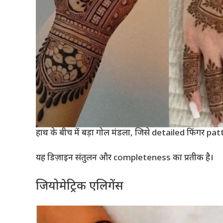
हाथ के बीच में बड़ा गोल मंडला, जिसे detailed फिंगर pa
यह डिज़ाइन संतुलन और completeness का प्रतीक है।
जियोमेट्रिक एलिगेंस