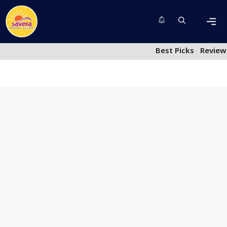
Skip
to
content
Men
Best Picks
Review