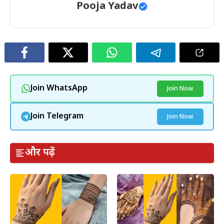
Pooja Yadav
Join WhatsApp
Join Now
Join Telegram
Join Now
और पढ़ें