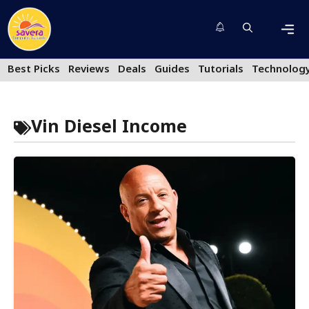
Skip
to
content
Men
Best Picks
Reviews
Deals
Guides
Tutorials
Technolog
Vin Diesel Income