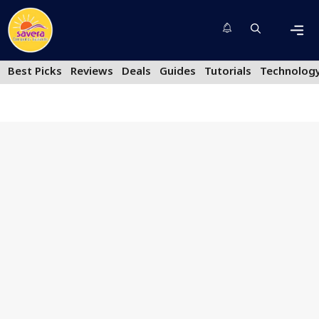
Skip
to
content
Men
Best Picks
Reviews
Deals
Guides
Tutorials
Technolog