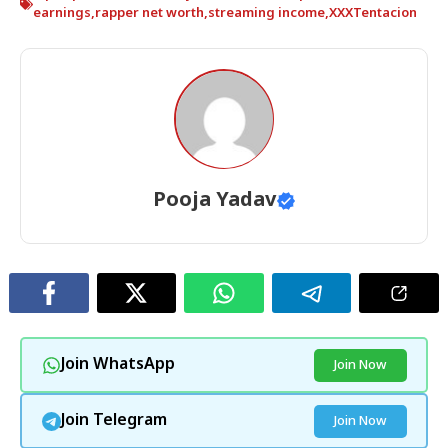
earnings
,
rapper net worth
,
streaming income
,
XXXTentacion
Pooja Yadav
Join WhatsApp
Join Now
Join Telegram
Join Now