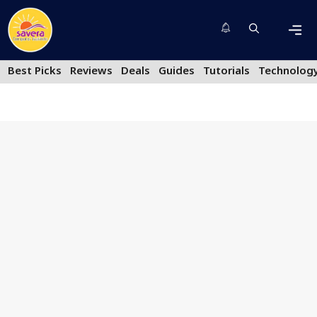
Skip
to
content
Men
Best Picks
Reviews
Deals
Guides
Tutorials
Technolog