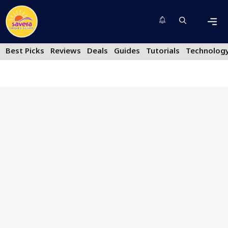
Skip
to
content
Men
Best Picks
Reviews
Deals
Guides
Tutorials
Technolog