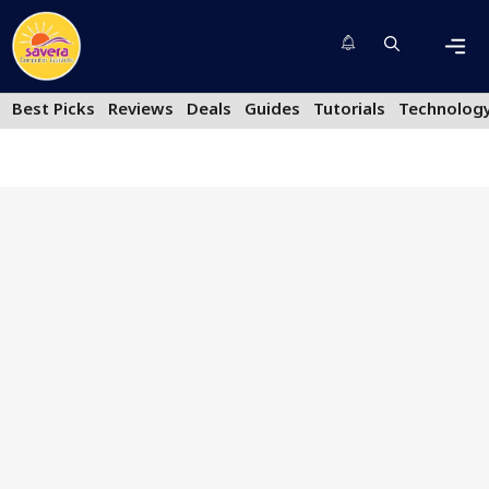
Skip
to
content
Men
Best Picks
Reviews
Deals
Guides
Tutorials
Technolog