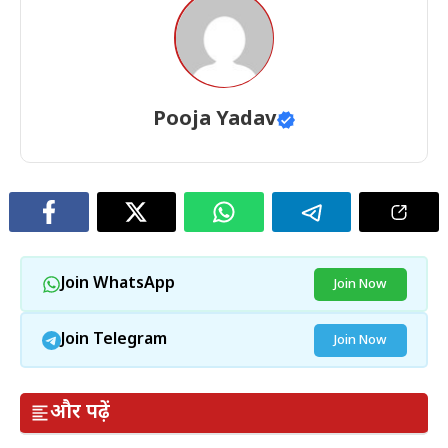
Pooja Yadav
Join WhatsApp
Join Now
Join Telegram
Join Now
और पढ़ें