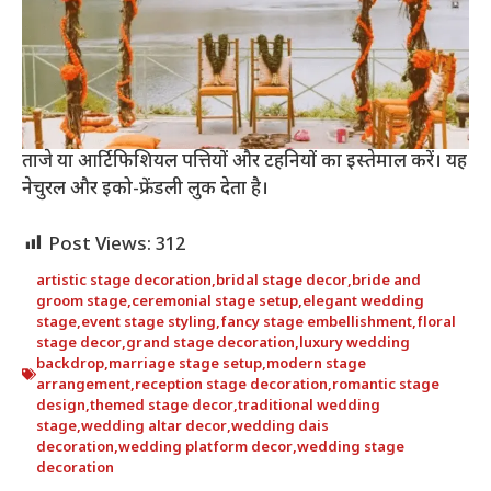
ताजे या आर्टिफिशियल पत्तियों और टहनियों का इस्तेमाल करें। यह
नेचुरल और इको-फ्रेंडली लुक देता है।
Post Views:
312
artistic stage decoration
,
bridal stage decor
,
bride and
groom stage
,
ceremonial stage setup
,
elegant wedding
stage
,
event stage styling
,
fancy stage embellishment
,
floral
stage decor
,
grand stage decoration
,
luxury wedding
backdrop
,
marriage stage setup
,
modern stage
arrangement
,
reception stage decoration
,
romantic stage
design
,
themed stage decor
,
traditional wedding
stage
,
wedding altar decor
,
wedding dais
decoration
,
wedding platform decor
,
wedding stage
decoration