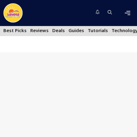
Skip
to
content
Men
Best Picks
Reviews
Deals
Guides
Tutorials
Technolog