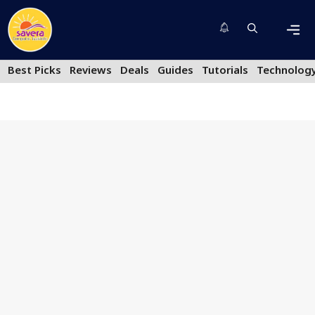
Skip
to
content
Men
Best Picks
Reviews
Deals
Guides
Tutorials
Technolog