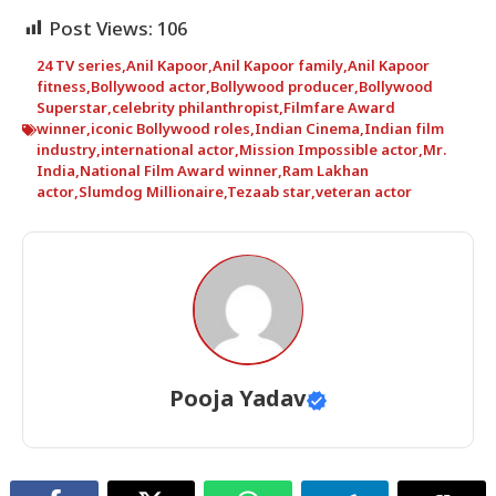
Post Views:
106
24 TV series
,
Anil Kapoor
,
Anil Kapoor family
,
Anil Kapoor
fitness
,
Bollywood actor
,
Bollywood producer
,
Bollywood
Superstar
,
celebrity philanthropist
,
Filmfare Award
winner
,
iconic Bollywood roles
,
Indian Cinema
,
Indian film
industry
,
international actor
,
Mission Impossible actor
,
Mr.
India
,
National Film Award winner
,
Ram Lakhan
actor
,
Slumdog Millionaire
,
Tezaab star
,
veteran actor
Pooja Yadav