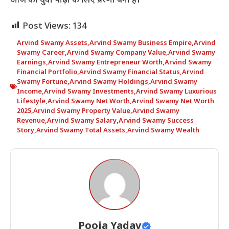
आज की युवा पीढ़ी के लिए प्रेरणा बनी है।
Post Views:
134
Arvind Swamy Assets
,
Arvind Swamy Business Empire
,
Arvind
Swamy Career
,
Arvind Swamy Company Value
,
Arvind Swamy
Earnings
,
Arvind Swamy Entrepreneur Worth
,
Arvind Swamy
Financial Portfolio
,
Arvind Swamy Financial Status
,
Arvind
Swamy Fortune
,
Arvind Swamy Holdings
,
Arvind Swamy
Income
,
Arvind Swamy Investments
,
Arvind Swamy Luxurious
Lifestyle
,
Arvind Swamy Net Worth
,
Arvind Swamy Net Worth
2025
,
Arvind Swamy Property Value
,
Arvind Swamy
Revenue
,
Arvind Swamy Salary
,
Arvind Swamy Success
Story
,
Arvind Swamy Total Assets
,
Arvind Swamy Wealth
Pooja Yadav