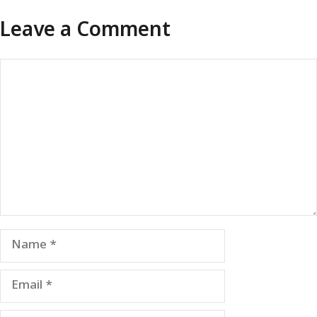
Leave a Comment
Comment
Name
Email