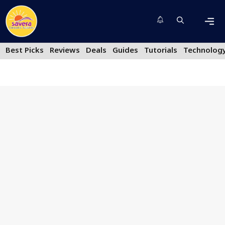
Skip
to
content
Men
Best Picks
Reviews
Deals
Guides
Tutorials
Technolog