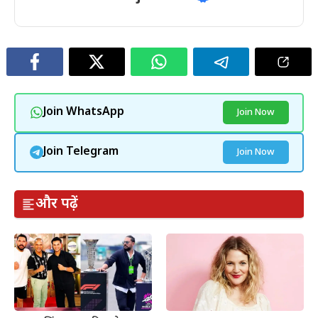
Join WhatsApp
Join Now
Join Telegram
Join Now
और पढ़ें