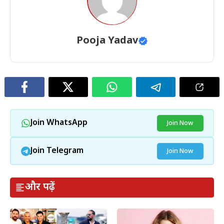
Pooja Yadav
Join WhatsApp
Join Now
Join Telegram
Join Now
और पढ़ें