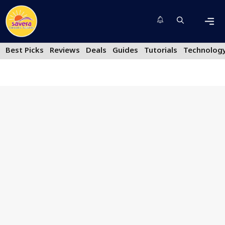
Skip
to
content
Men
Best Picks
Reviews
Deals
Guides
Tutorials
Technolog