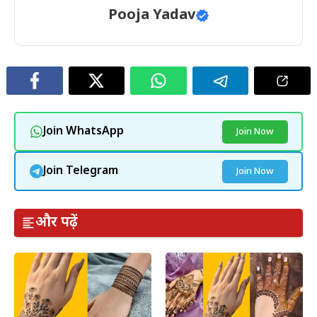
Pooja Yadav
Join WhatsApp
Join Now
Join Telegram
Join Now
और पढ़ें