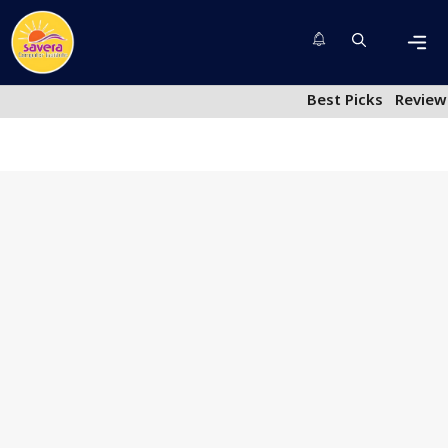
Skip
to
content
Men
Best Picks
Review