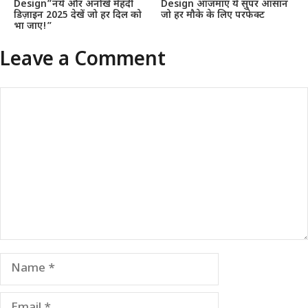
Design”नये और अनोखे मेहँदी
Design आजमाएं ये सुपर आसान
डिज़ाइन 2025 देखें जो हर दिल को
जो हर मौके के लिए परफेक्ट
भा जाए!”
Leave a Comment
Comment
Name
Email