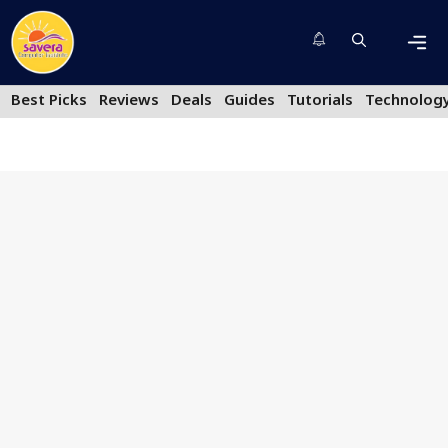
Skip
to
content
Men
Best Picks
Reviews
Deals
Guides
Tutorials
Technolog