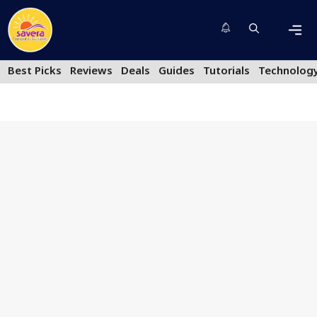
Skip
to
content
Men
Best Picks
Reviews
Deals
Guides
Tutorials
Technolog