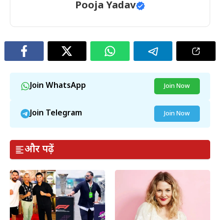
Pooja Yadav
Join WhatsApp
Join Now
Join Telegram
Join Now
और पढ़ें