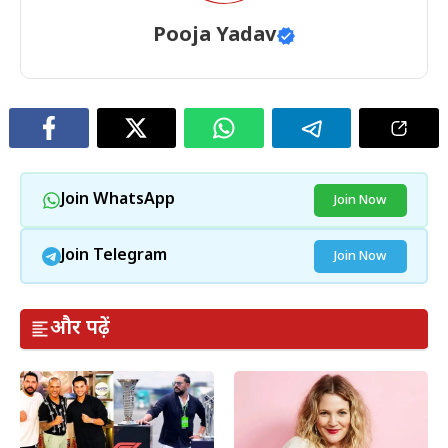
Pooja Yadav
Join WhatsApp
Join Now
Join Telegram
Join Now
और पढ़ें