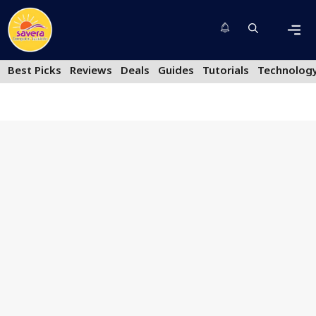
Skip
to
content
Men
Best Picks
Reviews
Deals
Guides
Tutorials
Technolog