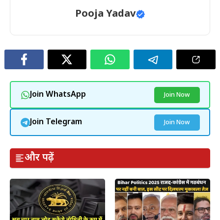
Pooja Yadav
Join WhatsApp
Join Now
Join Telegram
Join Now
और पढ़ें