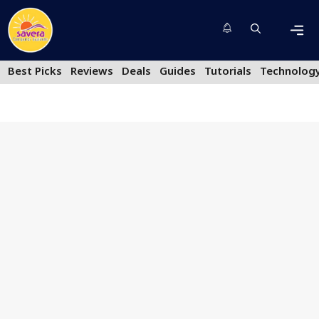
Skip
to
content
Men
Best Picks
Reviews
Deals
Guides
Tutorials
Technolog