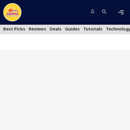
Skip
to
content
Men
Best Picks
Reviews
Deals
Guides
Tutorials
Technolog