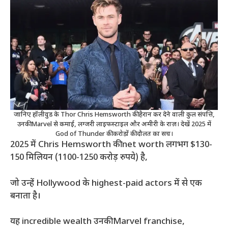
जानिए हॉलीवुड के Thor Chris Hemsworth की हैरान कर देने वाली कुल संपत्ति,
उनकी Marvel से कमाई, लग्जरी लाइफस्टाइल और अमीरी के राज़। देखें 2025 में
God of Thunder की करोड़ों की दौलत का सच।
2025 में Chris Hemsworth की net worth लगभग $130-
150 मिलियन (1100-1250 करोड़ रुपये) है,
जो उन्हें Hollywood के highest-paid actors में से एक
बनाता है।
यह incredible wealth उनकी Marvel franchise,