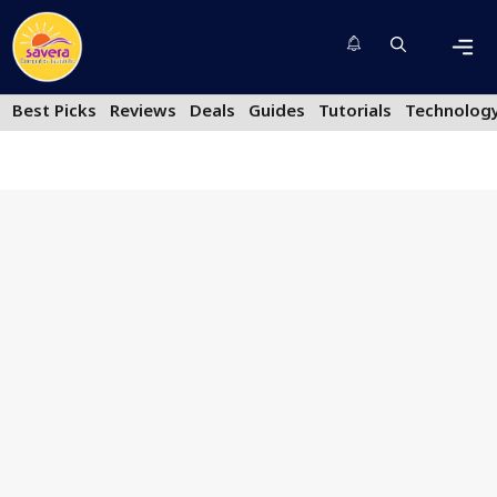
Skip
to
content
Men
Best Picks
Reviews
Deals
Guides
Tutorials
Technolog