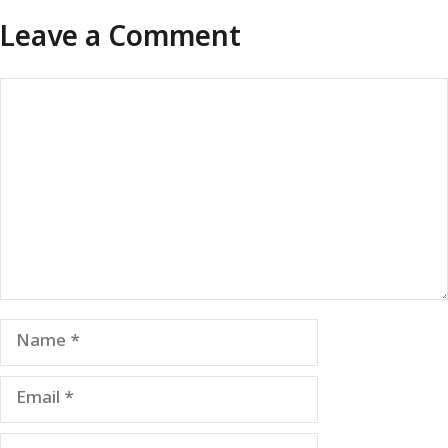
Leave a Comment
Comment
Name
Email
Website