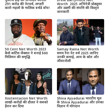
Drew Barrymore Net
युवराज सिंह का जन्मदिन स्पेशल
Worth 2025 अभिनेत्री प्रोड्यूसर
291 करोड़ की नेटवर्थ, लग्जरी
और उद्यमी की संपत्ति की विस्तृत
कारों-महलों के मालिक बर्थडे बॉय!
जानकारी
50 Cent Net Worth 2023
Samay Raina Net Worth
कैसे कर्टिस जैक्सन ने बनाई $60
समय रैना नेट वर्थ 2025 जानिए
मिलियन की समृद्धि
उनकी कमाई, आय के स्रोत और
जीवनशैली
Xxxtentacion Net Worth
Shiva Ayyadurai भारतीय मूल
लाखों-करोड़ों की दौलत ने सबको
के Shiva Ayyadurai और उनका
हैरान कर दिया
विज्ञान में योगदान