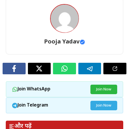
Pooja Yadav
Join WhatsApp
Join Now
Join Telegram
Join Now
और पढ़ें