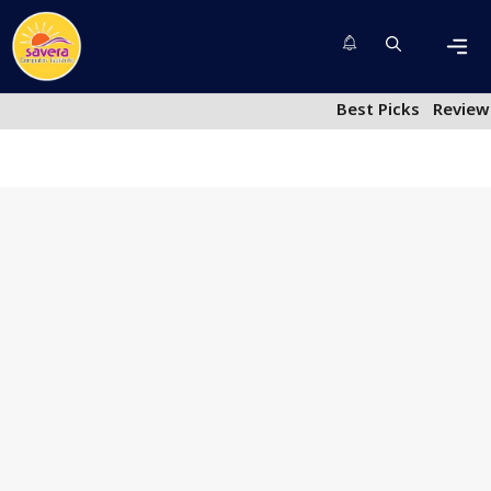
Skip
to
content
Men
Best Picks
Review