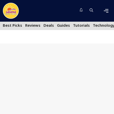
Skip
to
content
Men
Best Picks
Reviews
Deals
Guides
Tutorials
Technolog