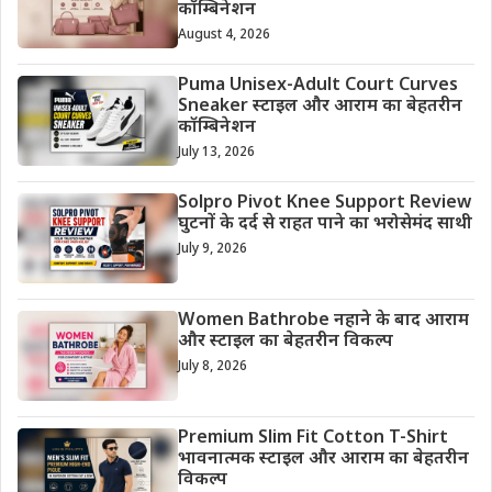
कॉम्बिनेशन
August 4, 2026
Puma Unisex-Adult Court Curves
Sneaker स्टाइल और आराम का बेहतरीन
कॉम्बिनेशन
July 13, 2026
Solpro Pivot Knee Support Review
घुटनों के दर्द से राहत पाने का भरोसेमंद साथी
July 9, 2026
Women Bathrobe नहाने के बाद आराम
और स्टाइल का बेहतरीन विकल्प
July 8, 2026
Premium Slim Fit Cotton T-Shirt
भावनात्मक स्टाइल और आराम का बेहतरीन
विकल्प