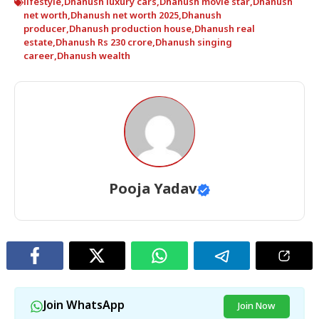
lifestyle
,
Dhanush luxury cars
,
Dhanush movie star
,
Dhanush
net worth
,
Dhanush net worth 2025
,
Dhanush
producer
,
Dhanush production house
,
Dhanush real
estate
,
Dhanush Rs 230 crore
,
Dhanush singing
career
,
Dhanush wealth
Pooja Yadav
Join WhatsApp
Join Now