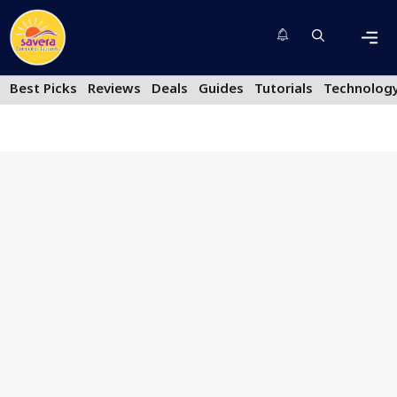
Skip
to
content
Men
Best Picks
Reviews
Deals
Guides
Tutorials
Technolog