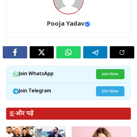
Pooja Yadav
Join WhatsApp
Join Now
Join Telegram
Join Now
और पढ़ें