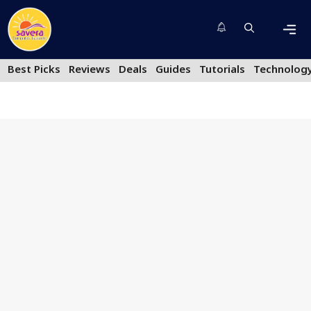
Skip
to
content
Men
Best Picks
Reviews
Deals
Guides
Tutorials
Technolog