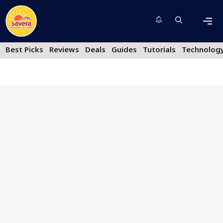
Skip
to
content
Men
Best Picks
Reviews
Deals
Guides
Tutorials
Technolog