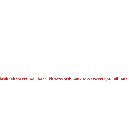
hrukhKhanFortune
,
ShahrukhNetWorth
,
SRK2025NetWorth
,
SRKBilliona