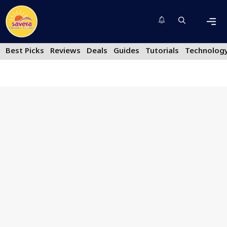
Skip
to
content
Men
Best Picks
Reviews
Deals
Guides
Tutorials
Technolog