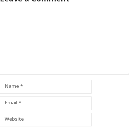
Comment
Name
Email
Website