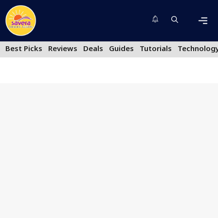
Skip
to
content
Men
Best Picks
Reviews
Deals
Guides
Tutorials
Technolog