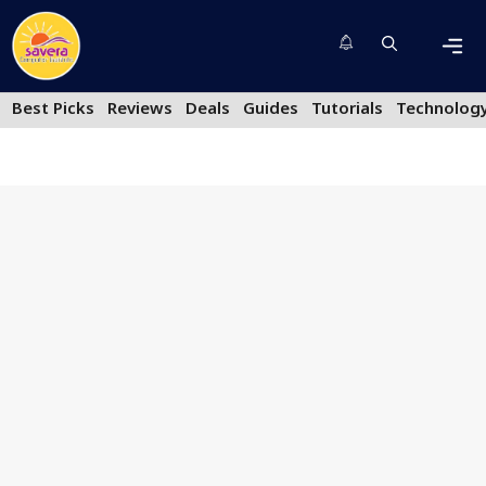
Skip
to
content
Men
Best Picks
Reviews
Deals
Guides
Tutorials
Technolog