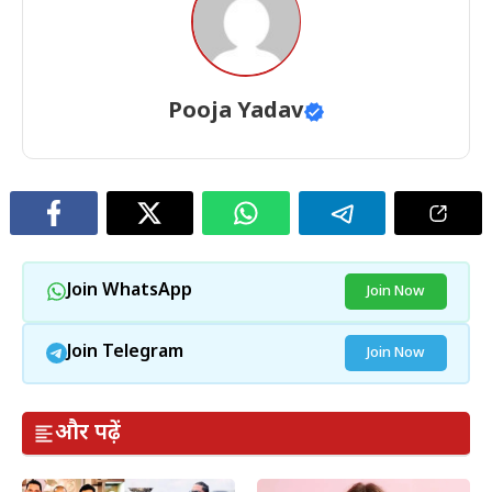
Pooja Yadav
Join WhatsApp
Join Now
Join Telegram
Join Now
और पढ़ें