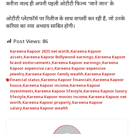
करीना जल्द ही अपनी पहली ओटीटी फिल्म ‘जाने जान’ के
ओटीटी प्लेटफॉर्म पर रिलीज के साथ वापसी कर रही हैं, जो उनके
करियर का नया अध्याय साबित होगी।
Post Views:
86
Kareena Kapoor 2025 net worth
,
Kareena Kapoor
assets
,
Kareena Kapoor Bollywood earnings
,
Kareena Kapoor
brand endorsements
,
Kareena Kapoor earnings
,
Kareena
Kapoor expensive cars
,
Kareena Kapoor expensive
jewelry
,
Kareena Kapoor family wealth
,
Kareena Kapoor
financial status
,
Kareena Kapoor financials
,
Kareena Kapoor
house
,
Kareena Kapoor income
,
Kareena Kapoor
investments
,
Kareena Kapoor lifestyle
,
Kareena Kapoor luxury
lifestyle
,
Kareena Kapoor movies income
,
Kareena Kapoor net
worth
,
Kareena Kapoor property
,
Kareena Kapoor
salary
,
Kareena Kapoor wealth