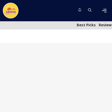
Skip
to
content
Men
Best Picks
Review