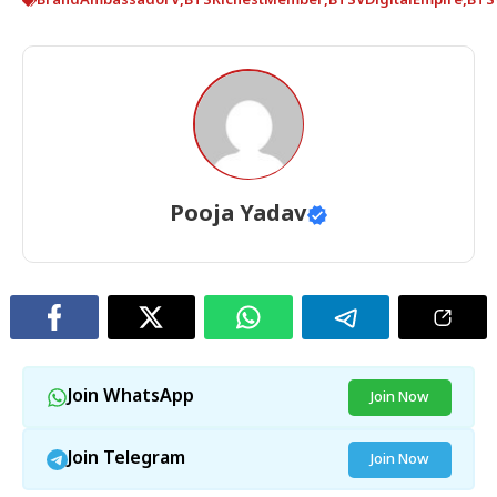
BrandAmbassadorV
,
BTSRichestMember
,
BTSVDigitalEmpire
,
BTS
Pooja Yadav
Join WhatsApp
Join Now
Join Telegram
Join Now