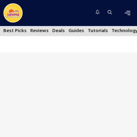
Skip
to
content
Men
Best Picks
Reviews
Deals
Guides
Tutorials
Technolog