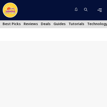
Skip
to
content
Men
Best Picks
Reviews
Deals
Guides
Tutorials
Technolog