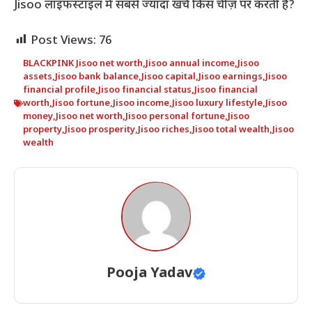
Jisoo लाइफस्टाइल में सबसे ज्यादा खर्च किस चीज़ पर करती हैं?
Post Views:
76
BLACKPINK Jisoo net worth
,
Jisoo annual income
,
Jisoo
assets
,
Jisoo bank balance
,
Jisoo capital
,
Jisoo earnings
,
Jisoo
financial profile
,
Jisoo financial status
,
Jisoo financial
worth
,
Jisoo fortune
,
Jisoo income
,
Jisoo luxury lifestyle
,
Jisoo
money
,
Jisoo net worth
,
Jisoo personal fortune
,
Jisoo
property
,
Jisoo prosperity
,
Jisoo riches
,
Jisoo total wealth
,
Jisoo
wealth
Pooja Yadav