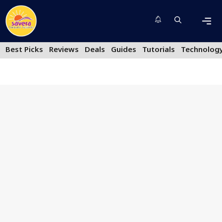
Skip
to
content
Men
Best Picks
Reviews
Deals
Guides
Tutorials
Technolog