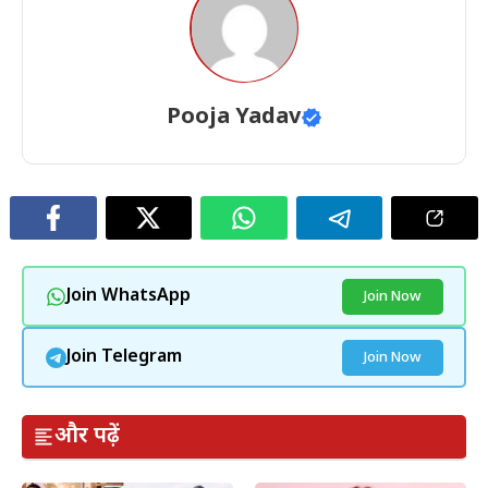
Pooja Yadav
Join WhatsApp
Join Now
Join Telegram
Join Now
और पढ़ें