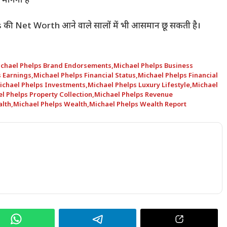
 मानना है
elps की Net Worth आने वाले सालों में भी आसमान छू सकती है।
chael Phelps Brand Endorsements
,
Michael Phelps Business
s Earnings
,
Michael Phelps Financial Status
,
Michael Phelps Financial
ichael Phelps Investments
,
Michael Phelps Luxury Lifestyle
,
Michael
l Phelps Property Collection
,
Michael Phelps Revenue
alth
,
Michael Phelps Wealth
,
Michael Phelps Wealth Report