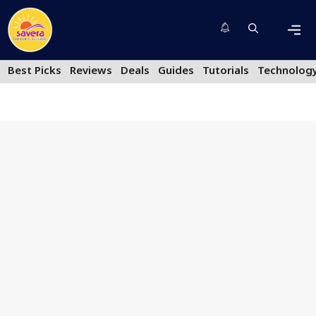
Skip
to
content
Men
Best Picks
Reviews
Deals
Guides
Tutorials
Technolog