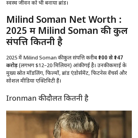
स्वस्थ जीवन को भी बनाया ब्रांड।
Milind Soman Net Worth :
2025 में Milind Soman की कुल
संपत्ति कितनी है
2025 में Milind Soman की कुल संपत्ति करीब
₹100 से ₹147
करोड़
(लगभग $12–20 मिलियन) आंकी गई है। उनकी कमाई के
मुख्य स्रोत मॉडलिंग, फिल्मों, ब्रांड एंडोर्समेंट, फिटनेस वेंचर्स और
सोशल मीडिया एक्टिविटी हैं।
Ironman की दौलत कितनी है