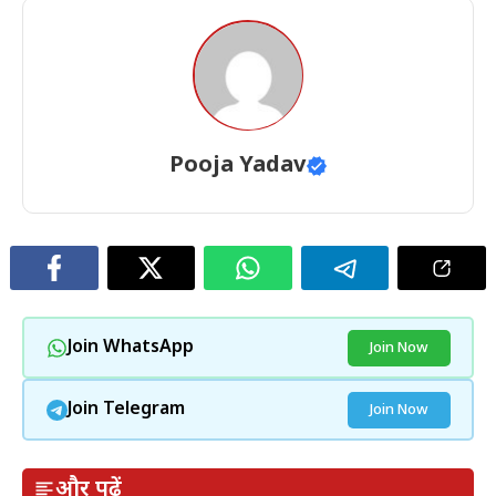
Pooja Yadav
Join WhatsApp
Join Now
Join Telegram
Join Now
और पढ़ें