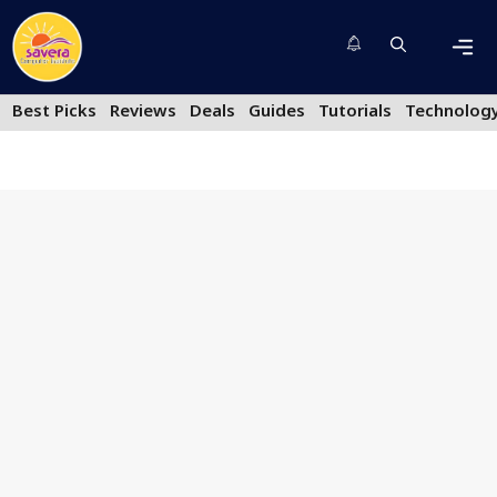
Skip
to
content
Men
Best Picks
Reviews
Deals
Guides
Tutorials
Technolog