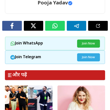
Pooja Yadav
Join WhatsApp
Join Now
Join Telegram
Join Now
और पढ़ें