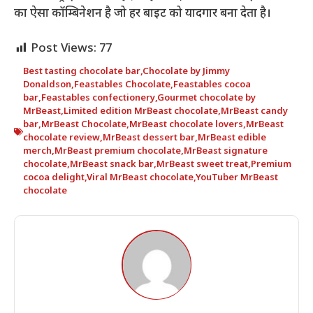
का ऐसा कॉम्बिनेशन है जो हर बाइट को यादगार बना देता है।
Post Views:
77
Best tasting chocolate bar
,
Chocolate by Jimmy
Donaldson
,
Feastables Chocolate
,
Feastables cocoa
bar
,
Feastables confectionery
,
Gourmet chocolate by
MrBeast
,
Limited edition MrBeast chocolate
,
MrBeast candy
bar
,
MrBeast Chocolate
,
MrBeast chocolate lovers
,
MrBeast
chocolate review
,
MrBeast dessert bar
,
MrBeast edible
merch
,
MrBeast premium chocolate
,
MrBeast signature
chocolate
,
MrBeast snack bar
,
MrBeast sweet treat
,
Premium
cocoa delight
,
Viral MrBeast chocolate
,
YouTuber MrBeast
chocolate