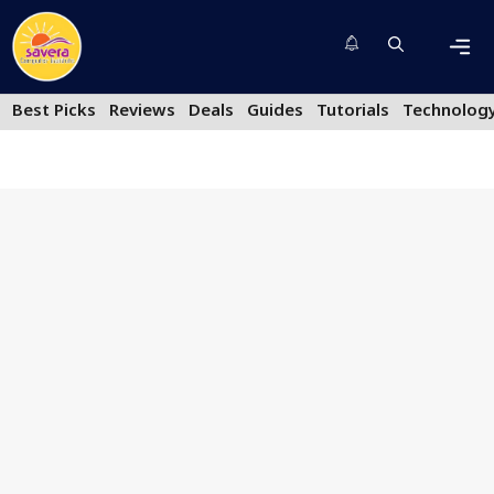
Skip
to
content
Men
Best Picks
Reviews
Deals
Guides
Tutorials
Technolog