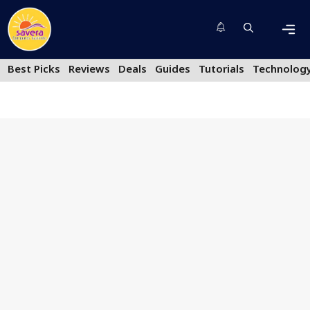
Skip
to
content
Men
Best Picks
Reviews
Deals
Guides
Tutorials
Technolog