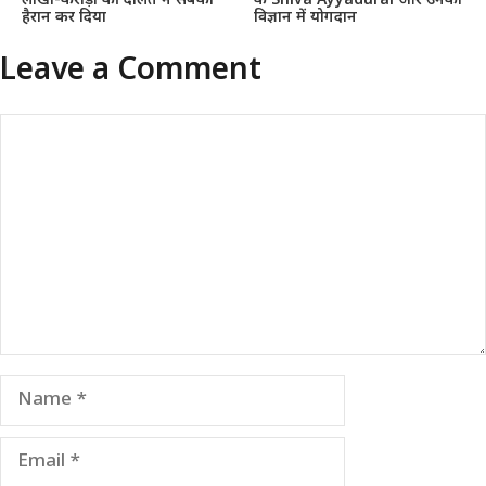
लाखों-करोड़ों की दौलत ने सबको
के Shiva Ayyadurai और उनका
हैरान कर दिया
विज्ञान में योगदान
Leave a Comment
Comment
Name
Email