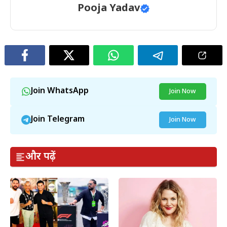
Pooja Yadav
Join WhatsApp
Join Now
Join Telegram
Join Now
और पढ़ें