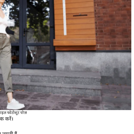
स्टाइल फोटोशूट पोज़
क करें।