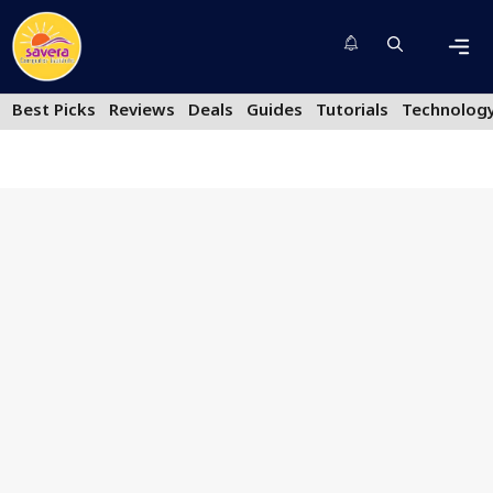
Skip
to
content
Men
Best Picks
Reviews
Deals
Guides
Tutorials
Technolog